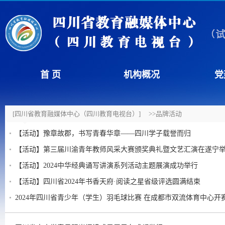
首 页
机构概况
党
[四川省教育融媒体中心（四川教育电视台）]
>>品牌活动
【活动】豫章故郡，书写青春华章——四川学子载誉而归
【活动】第三届川渝青年教师风采大赛颁奖典礼暨文艺汇演在遂宁
【活动】2024中华经典诵写讲演系列活动主题展演成功举行
【活动】四川省2024年书香天府·阅读之星省级评选圆满结束
2024年四川省青少年（学生）羽毛球比赛 在成都市双流体育中心开