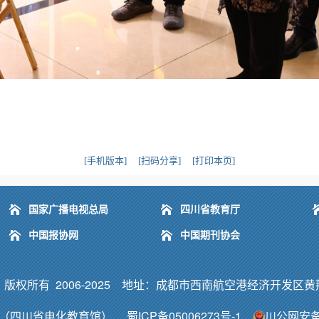
[手机版本]
[扫码分享]
[打印本页]
国家广播电视总局
四川省教育厅
中国报协网
中国期刊协会
所有 2006-2025 地址：成都市西南航空港经济开发区黄荆路9
（四川省电化教育馆）
蜀ICP备05006273号-1
川公网安备5